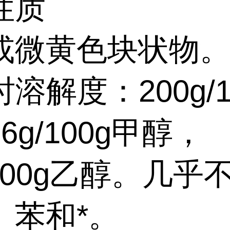
性质
或微黄色块状物。
时溶解度：200g/1
6g/100g甲醇，
/100g乙醇。几乎
、苯和*。