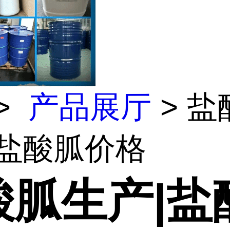
>
产品展厅
> 盐
|盐酸胍价格
酸胍生产|盐