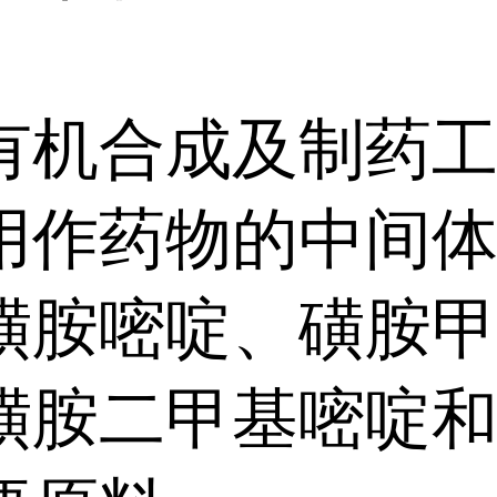
有机合成及制药
用作药物的中间
磺胺嘧啶、磺胺
磺胺二甲基嘧啶