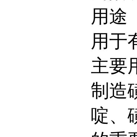
用途
用于
主要
制造
啶、