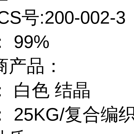
CS号:200-002-3
 99%
商产品：
： 白色 结晶
 25KG/复合编