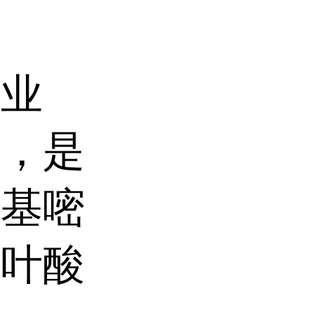
工业
体，是
甲基嘧
和叶酸