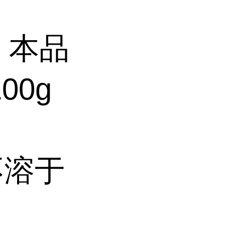
 本品
00g
不溶于