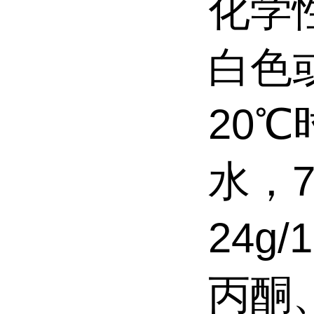
化学
白色
20℃
水，7
24g
丙酮