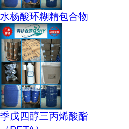
水杨酸环糊精包合物
季戊四醇三丙烯酸酯