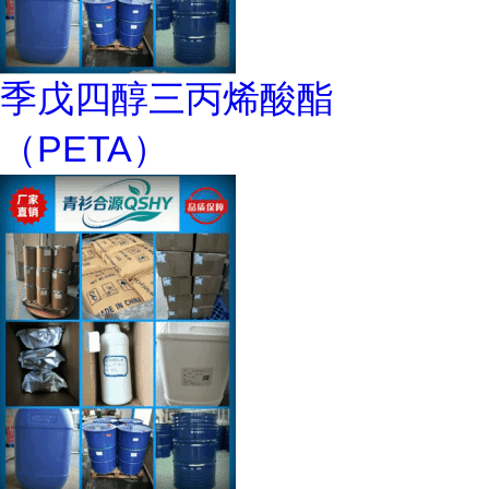
季戊四醇三丙烯酸酯
（PETA）