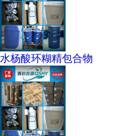
水杨酸环糊精包合物