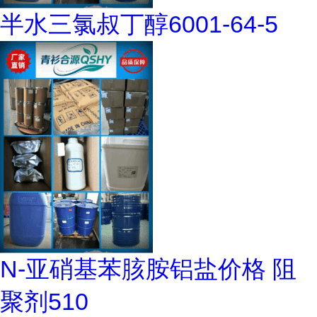
半水三氯叔丁醇6001-64-5
N-亚硝基苯胲胺铝盐价格 阻
聚剂510