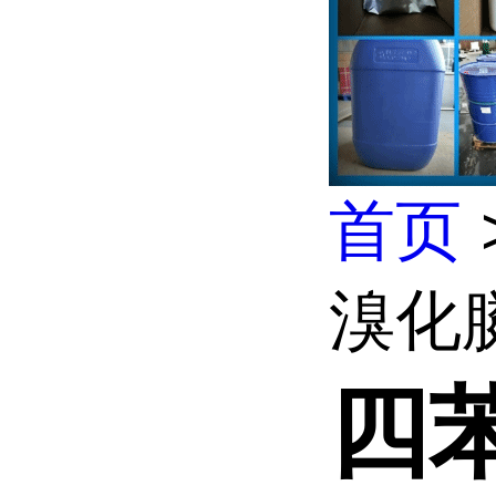
首页
溴化
四