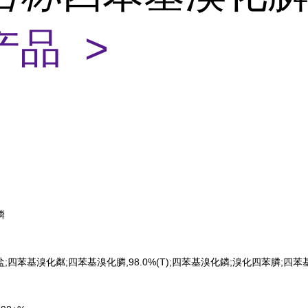
产品 >
膦
;四苯基溴化粼;四苯基溴化膦,98.0%(T);四苯基溴化鏻;溴化四苯膦;四