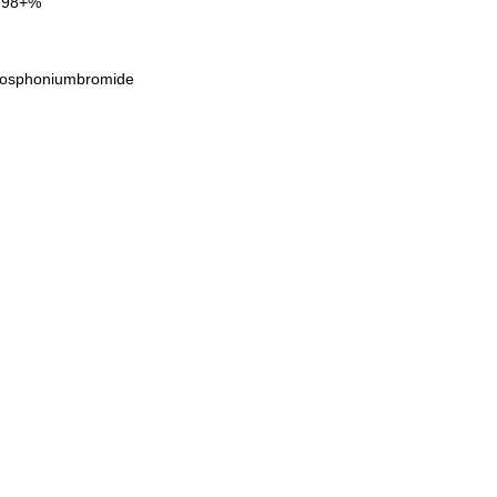
98+%
osphoniumbromide