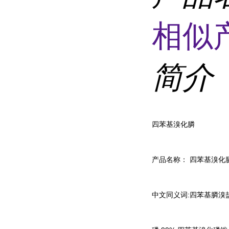
相似
简介
四苯基溴化膦
产品名称： 四苯基溴化
中文同义词:四苯基膦溴盐