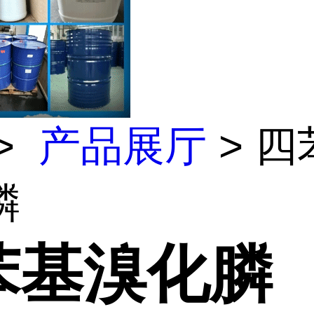
>
产品展厅
> 四
膦
苯基溴化膦