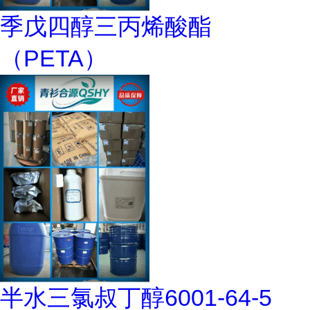
季戊四醇三丙烯酸酯
（PETA）
半水三氯叔丁醇6001-64-5