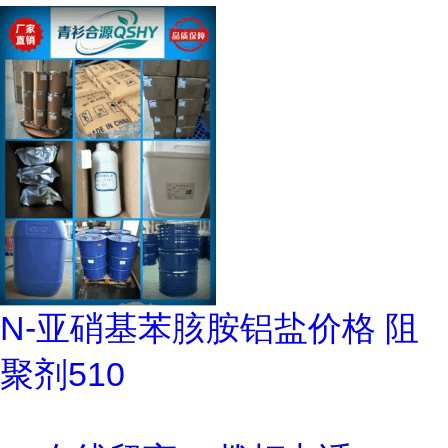
N-亚硝基苯胲胺铝盐价格 阻
聚剂510