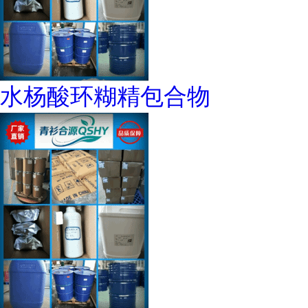
水杨酸环糊精包合物