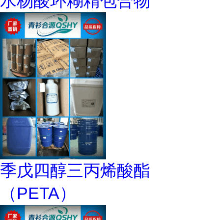
水杨酸环糊精包合物
季戊四醇三丙烯酸酯
（PETA）