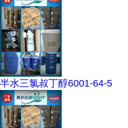
半水三氯叔丁醇6001-64-5