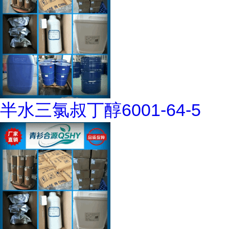
半水三氯叔丁醇6001-64-5