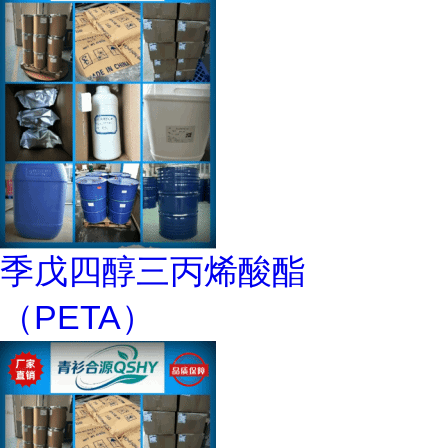
季戊四醇三丙烯酸酯
（PETA）