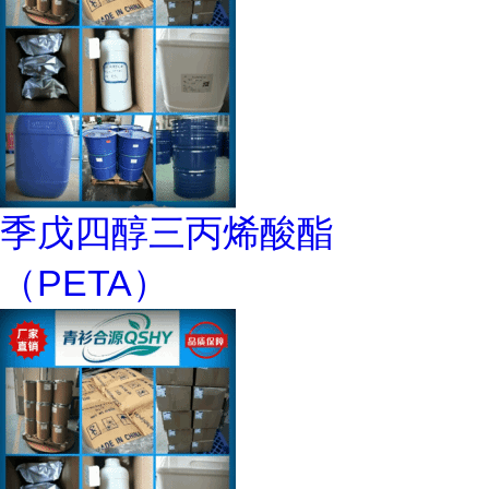
季戊四醇三丙烯酸酯
（PETA）