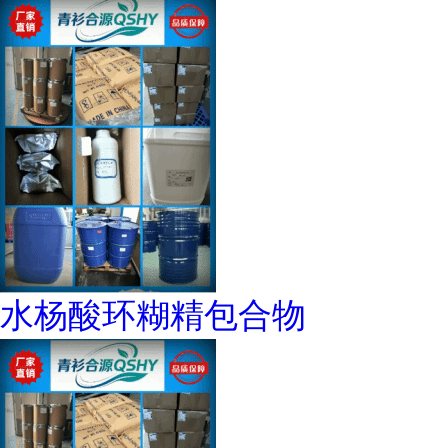
水杨酸环糊精包合物