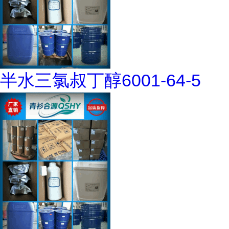
半水三氯叔丁醇6001-64-5