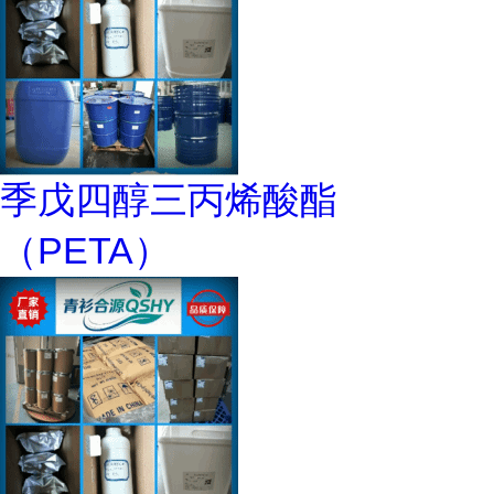
季戊四醇三丙烯酸酯
（PETA）