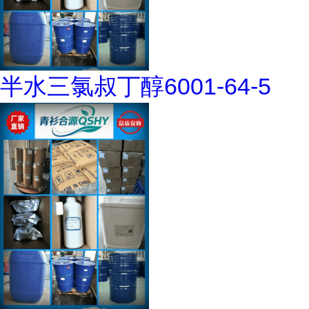
半水三氯叔丁醇6001-64-5