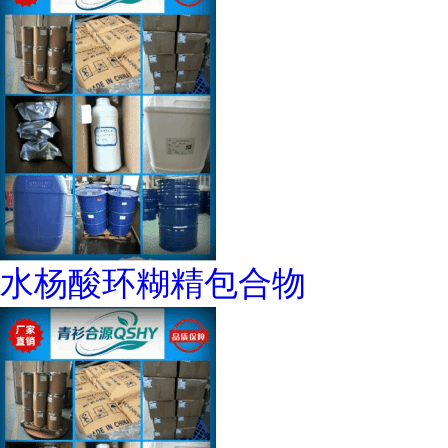
水杨酸环糊精包合物