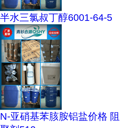
半水三氯叔丁醇6001-64-5
N-亚硝基苯胲胺铝盐价格 阻