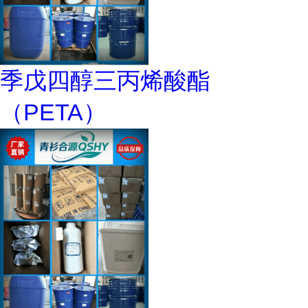
季戊四醇三丙烯酸酯
（PETA）