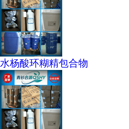
水杨酸环糊精包合物