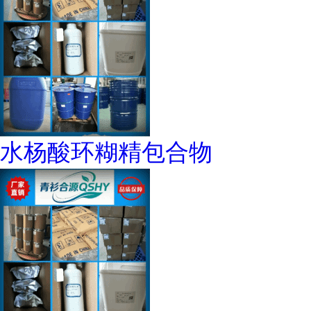
水杨酸环糊精包合物