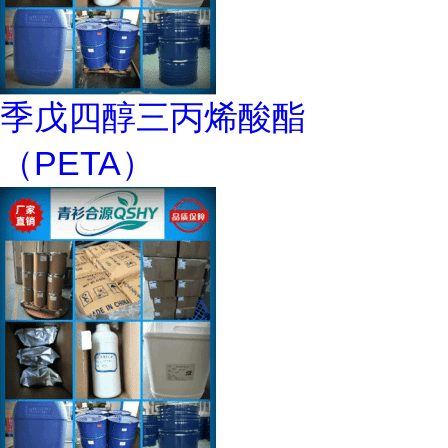
季戊四醇三丙烯酸酯
（PETA）