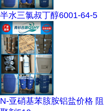
半水三氯叔丁醇6001-64-5
N-亚硝基苯胲胺铝盐价格 阻