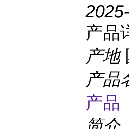
2025
产品
产地
产品
产品 
简介