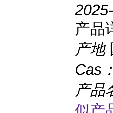
2025
产品
产地
Cas
产品
似产品