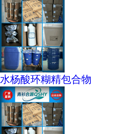
水杨酸环糊精包合物