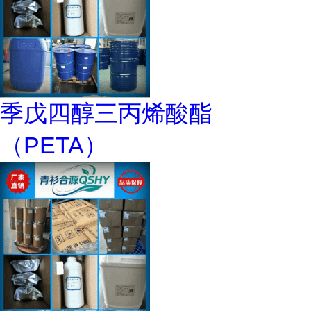
季戊四醇三丙烯酸酯
（PETA）