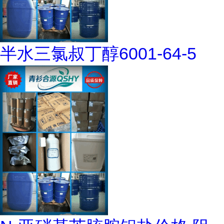
半水三氯叔丁醇6001-64-5