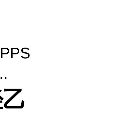
EPPS
.
羟乙