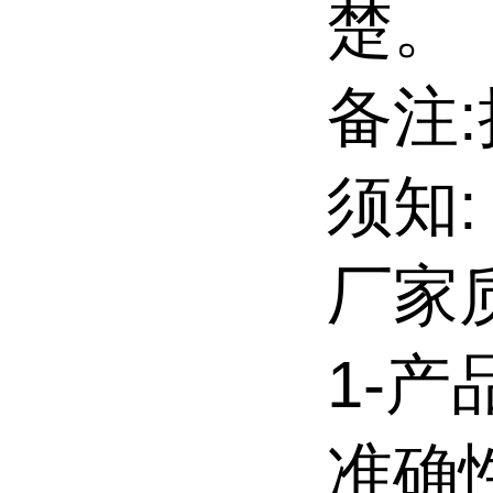
楚。
备注:
须知:
厂家
1-
准确