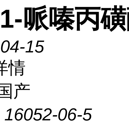
-1-哌嗪丙
-04-15
详情
国产
：
16052-06-5