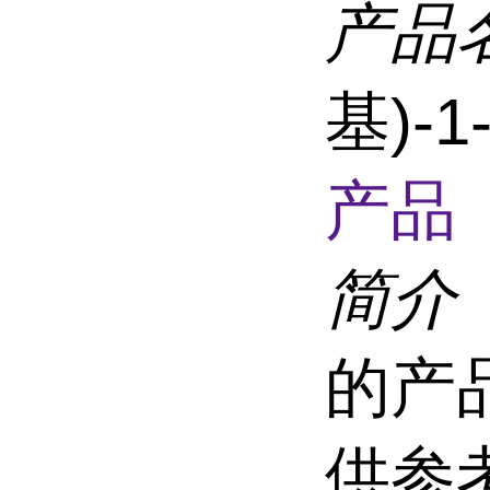
产品
基)-
产品 
简介
的产
供参