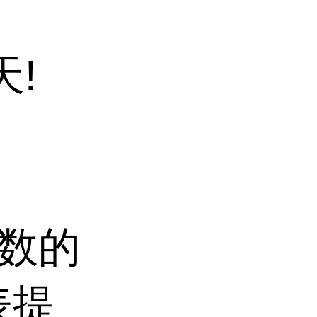
天!
参数的
表提