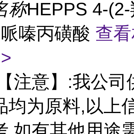
名称
HEPPS 4-(2
1-哌嗪丙磺酸
查看
>
【注意】:我公司
品均为原料,以上
考,如有其他用途