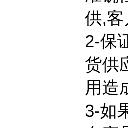
供,
2-
货供
用造
3-