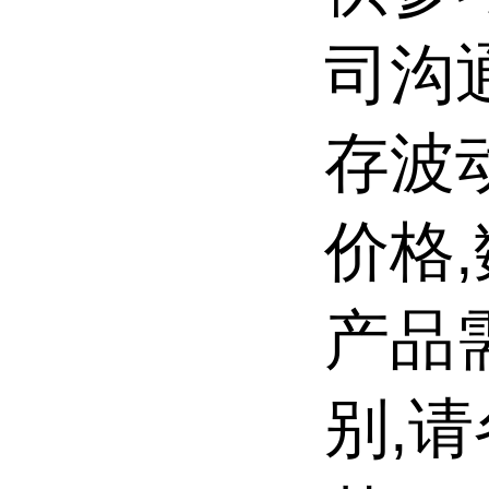
司沟
存波
价格
产品
别,