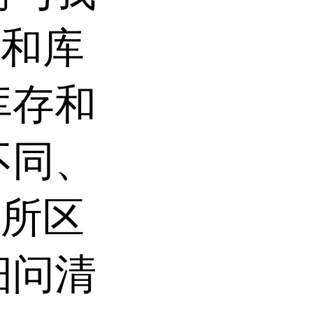
场和库
库存和
不同、
有所区
细问清