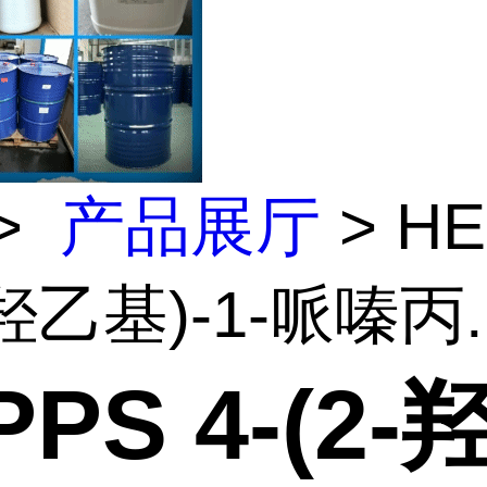
>
产品展厅
> H
-羟乙基)-1-哌嗪丙..
PPS 4-(2-