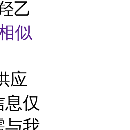
-羟乙
相似
供应
信息仅
需与我