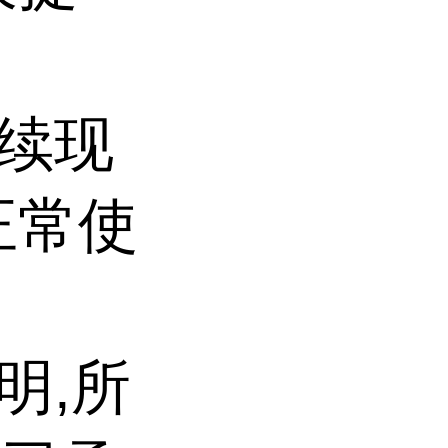
。
持续现
正常使
明,所