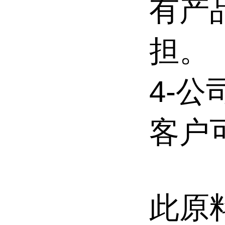
有产
担。
4-
客户
此原