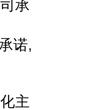
公司承
承诺,
态化主