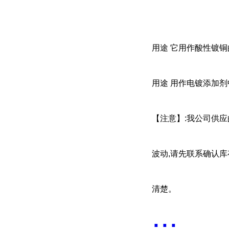
用途 它用作酸性镀
用途 用作电镀添加
【注意】:我公司供
波动,请先联系确认
清楚。
...