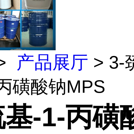
>
产品展厅
> 3-
-丙磺酸钠MPS
巯基-1-丙磺