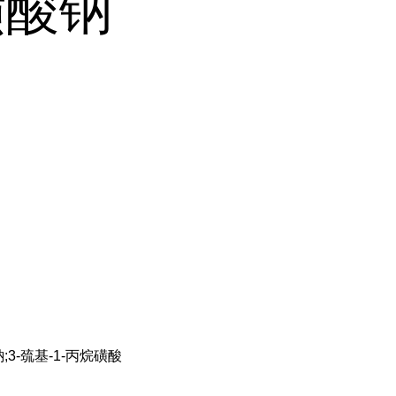
磺酸钠
;3-巯基-1-丙烷磺酸