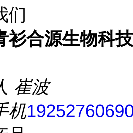
我们
青衫合源生物科
人
崔波
手机
1925276069