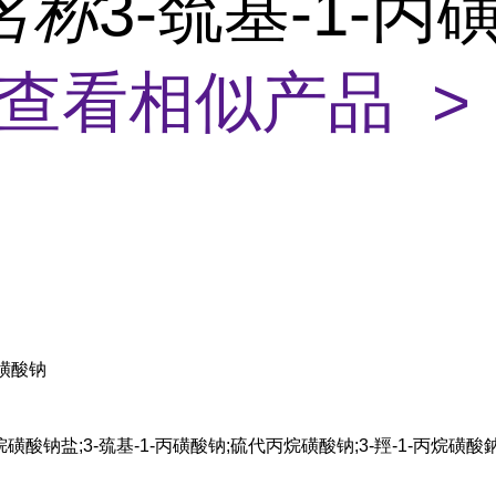
名称
3-巯基-1-丙
查看相似产品 >
丙磺酸钠
酸钠盐;3-巯基-1-丙磺酸钠;硫代丙烷磺酸钠;3-羥-1-丙烷磺酸鈉