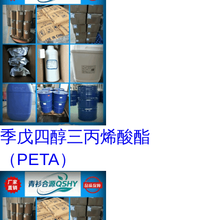
季戊四醇三丙烯酸酯
（PETA）