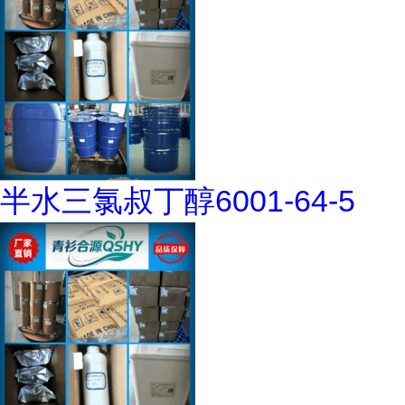
半水三氯叔丁醇6001-64-5