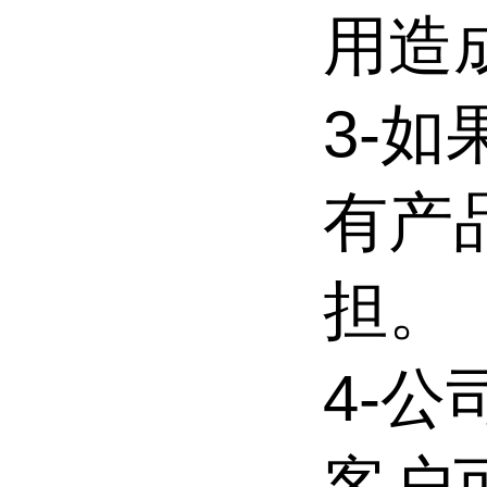
用造
3-
有产
担。
4-
客户