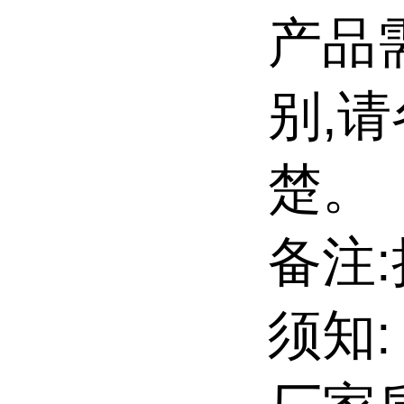
产品
别,
楚。
备注:
须知: