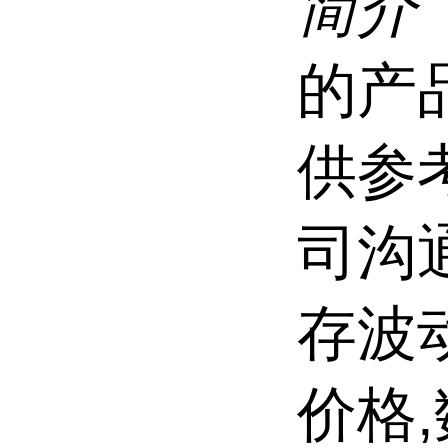
简介
的产
供参
司沟
存波
价格