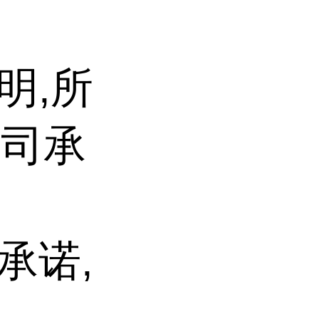
明,所
公司承
承诺,