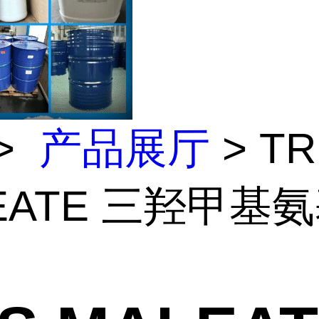
>
产品展厅
> TR
EATE 三羟甲基