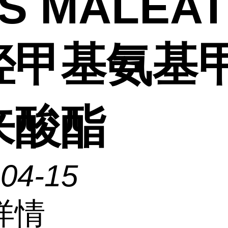
IS MALEA
羟甲基氨基
来酸酯
-04-15
详情