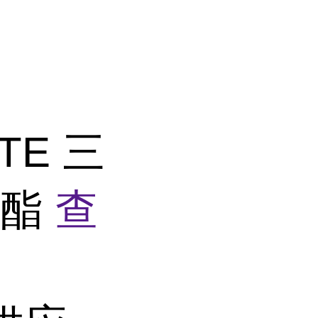
ATE 三
酸酯
查