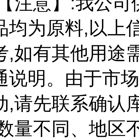
【注意】:我公司
品均为原料,以上
考,如有其他用途
通说明。由于市
动,请先联系确认
,数量不同、地区