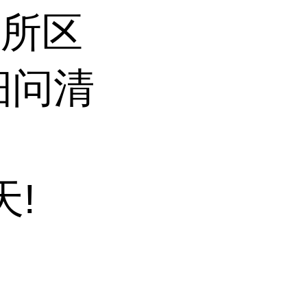
有所区
细问清
天!