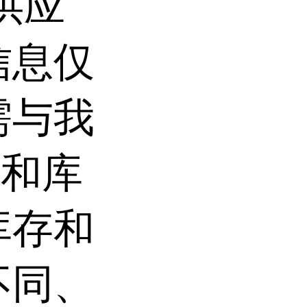
供应
信息仅
需与我
场和库
库存和
不同、