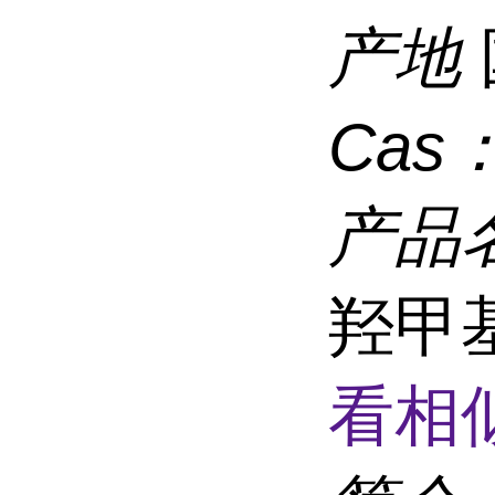
产地
Cas
产品
羟甲
看相