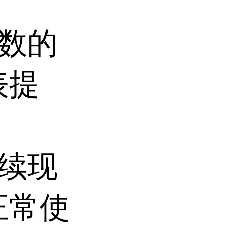
参数的
表提
。
持续现
正常使