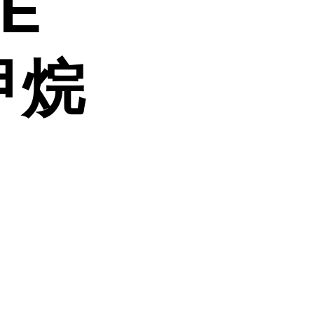
TE
甲烷