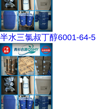
半水三氯叔丁醇6001-64-5