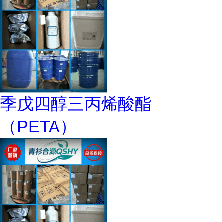
季戊四醇三丙烯酸酯
（PETA）