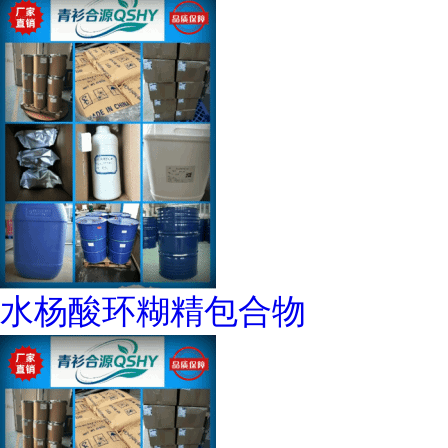
水杨酸环糊精包合物