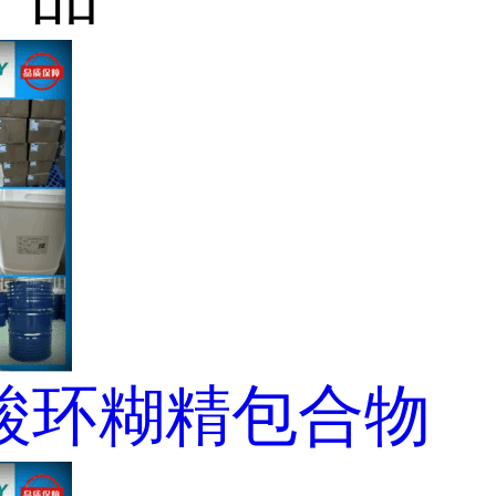
酸环糊精包合物