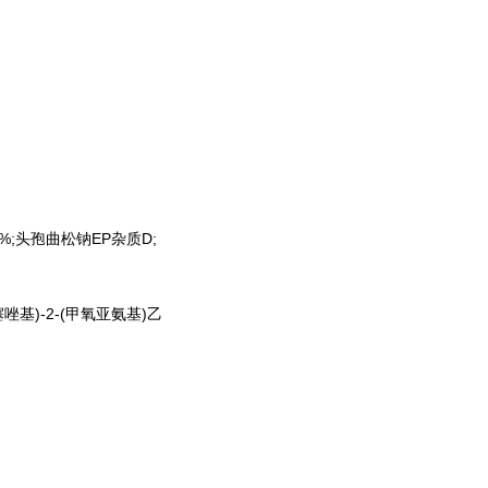
9%;头孢曲松钠EP杂质D;
噻唑基)-2-(甲氧亚氨基)乙