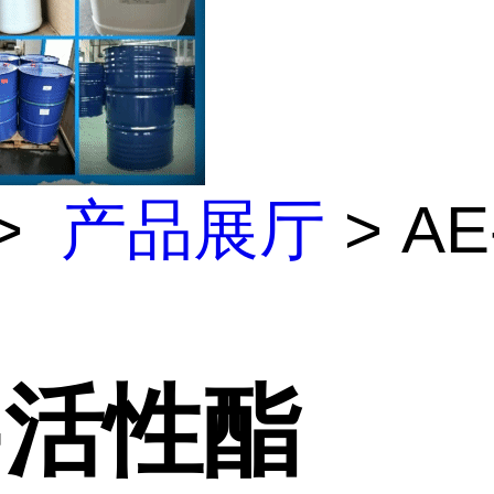
>
产品展厅
> A
-活性酯