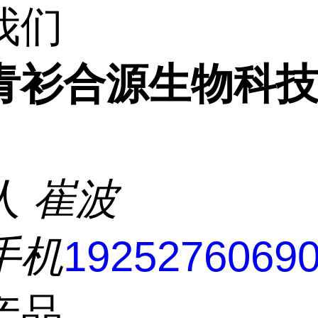
我们
青衫合源生物科
人
崔波
手机
1925276069
产品