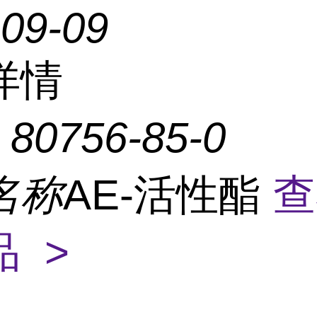
-09-09
详情
：
80756-85-0
名称
AE-活性酯
查
 >