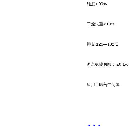
纯度 ≥99%
干燥失重≤0.1%
熔点 126—132℃
游离氨噻肟酸： ≤0.1%
应用：医药中间体
...