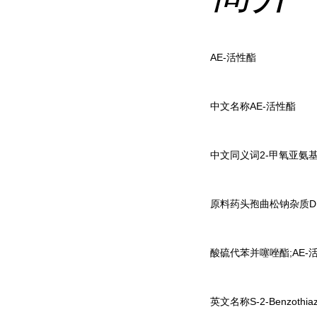
AE-活性酯
中文名称AE-活性酯
中文同义词2-甲氧亚氨基-2
原料药头孢曲松钠杂质D;S-
酸硫代苯并噻唑酯;AE-活
英文名称S-2-Benzothiazoly