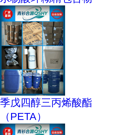
季戊四醇三丙烯酸酯
（PETA）