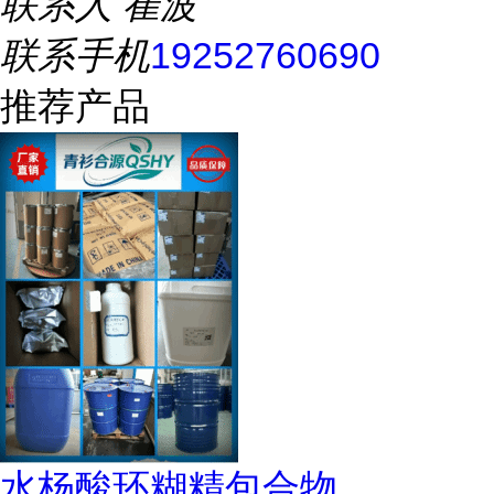
联系人
崔波
联系手机
19252760690
推荐产品
水杨酸环糊精包合物