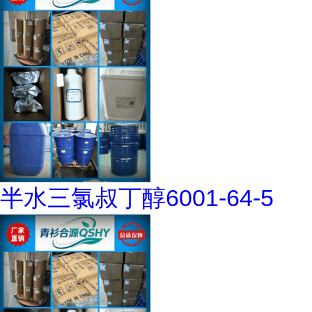
半水三氯叔丁醇6001-64-5