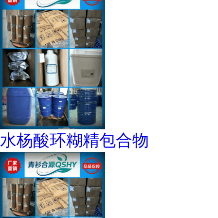
水杨酸环糊精包合物