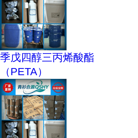
季戊四醇三丙烯酸酯
（PETA）