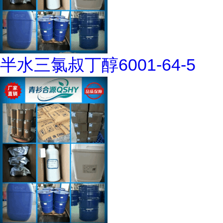
半水三氯叔丁醇6001-64-5