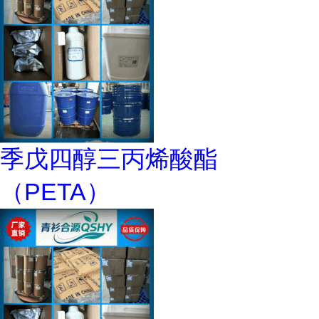
季戊四醇三丙烯酸酯
（PETA）