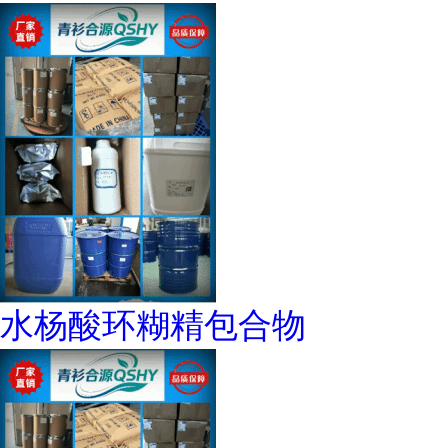
水杨酸环糊精包合物