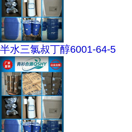
半水三氯叔丁醇6001-64-5