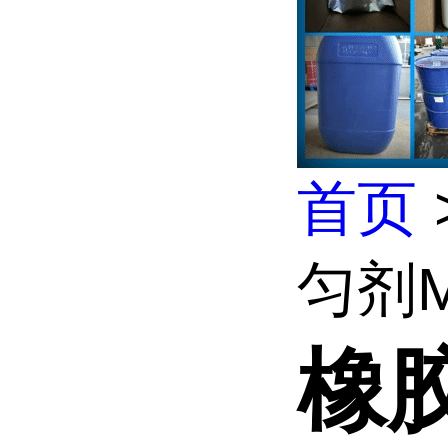
首页
匀剂M
橡胶