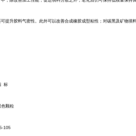
，除改善加工性能，促进填料分散之外，老化后仍可保持低模量保持良
还可提升胶料气密性。此外可以改善合成橡胶成型粘性；对碳黑及矿物填
指 标
黑色颗粒
5-105