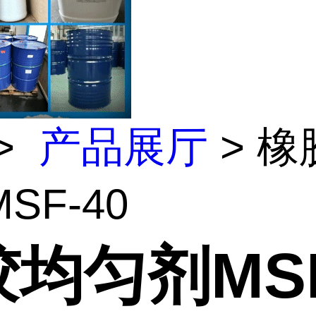
>
产品展厅
> 橡
SF-40
均匀剂MSF