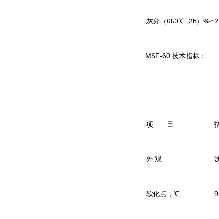
灰分（650℃ ,2h）%≤
2
MSF-60 技术指标：
项 目
外 观
软化点，℃
9