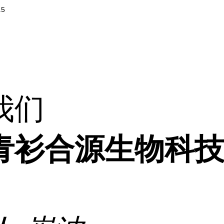
.5
我们
青衫合源生物科