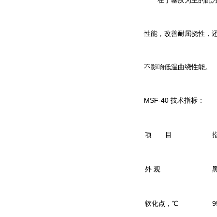
在丁基胶为主的配方中
性能，改善耐屈挠性，
不影响低温曲绕性能。
MSF-40 技术指标：
项 目
外 观
软化点，℃
9