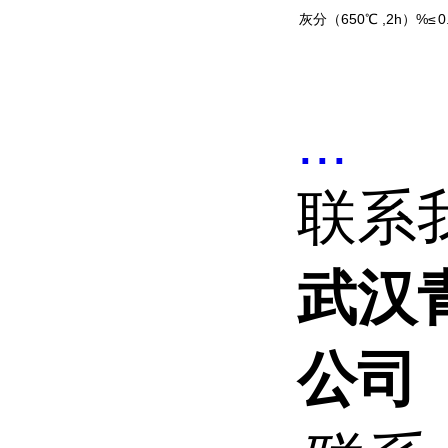
灰分（650℃ ,2h）%≤
0
...
联系
武汉
公司