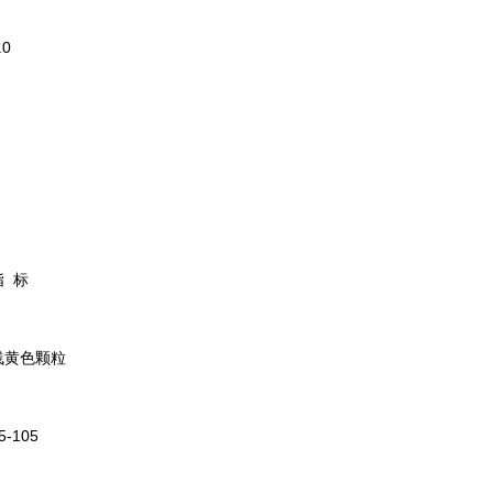
.0
指 标
浅黄色颗粒
5-105