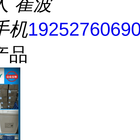
人
崔波
手机
1925276069
产品