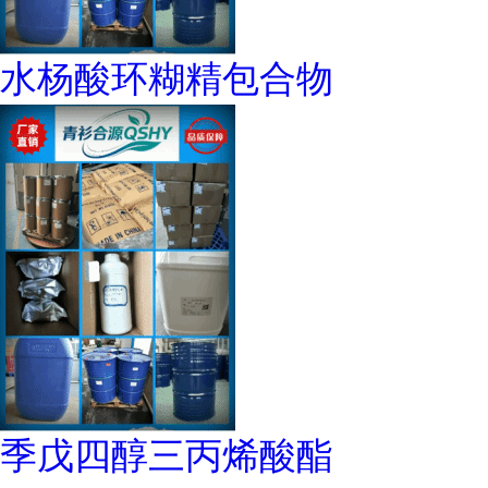
水杨酸环糊精包合物
季戊四醇三丙烯酸酯