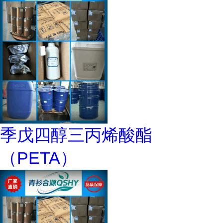
季戊四醇三丙烯酸酯
（PETA）