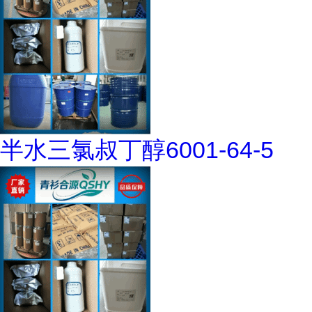
半水三氯叔丁醇6001-64-5