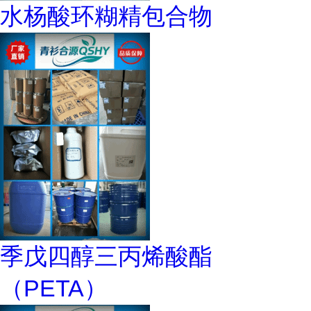
水杨酸环糊精包合物
季戊四醇三丙烯酸酯
（PETA）