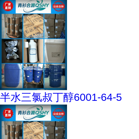
半水三氯叔丁醇6001-64-5