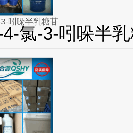
氯-3-吲哚半乳糖苷
溴-4-氯-3-吲哚半