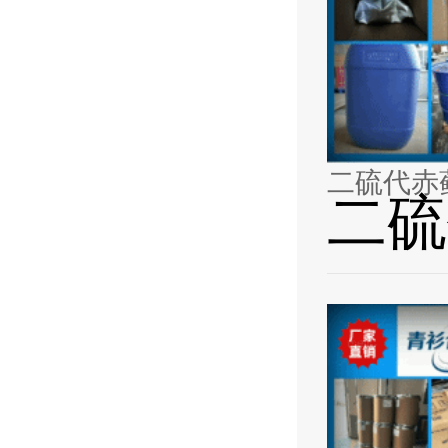
二硫代赤藓醇
二硫