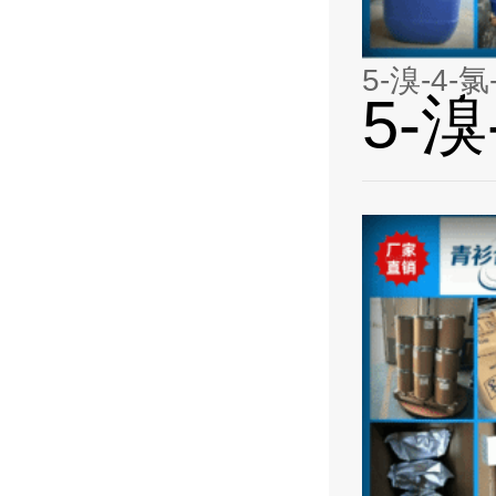
5-溴-4-
5-