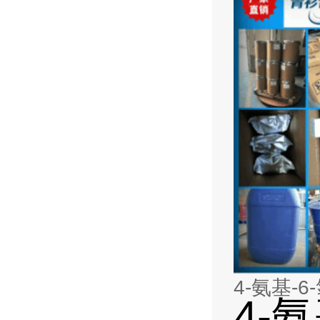
4-氨基-6
4-