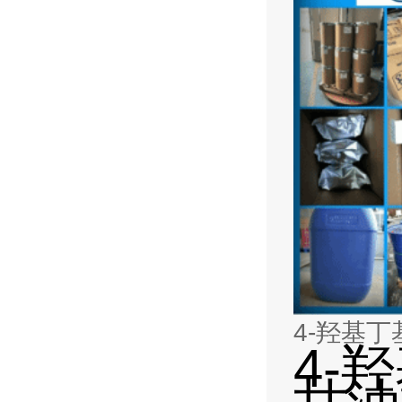
4-羟基
4-