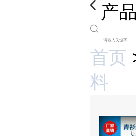
产
首页
料